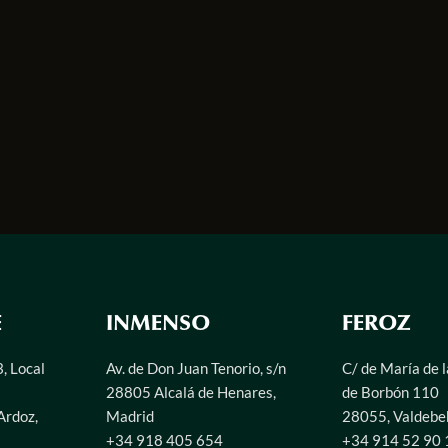
E
INMENSO
FEROZ
3, Local
Av. de Don Juan Tenorio, s/n
C/ de María de 
28805 Alcalá de Henares,
de Borbón 110
Ardoz,
Madrid
28055, Valdebe
+34 918 405 654
+34 914 52 90 