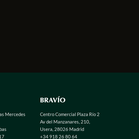
BRAVÍO
las Mercedes
Centro Comercial Plaza Río 2
Av del Manzanares, 210,
bas
Usera, 28026 Madrid
17
+34 918 26 80 64