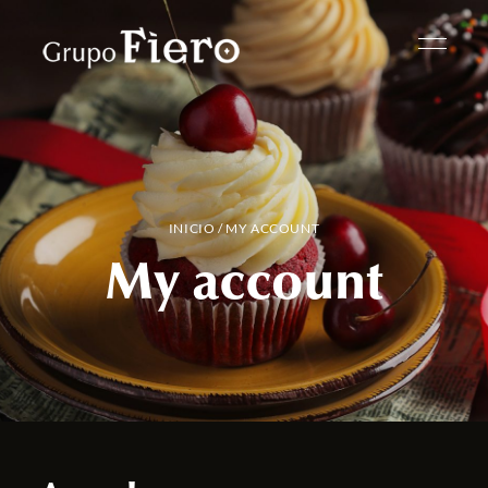
INICIO
/ MY ACCOUNT
My account